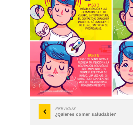
Navegación
PREVIOUS
¿Quieres comer saludable?
de
entradas