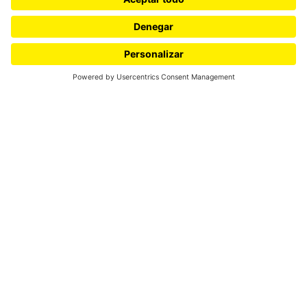
Universidad de los Andes |
Vigilada Mineducación
Reconocimiento como
Universidad: Decreto 1297 del
30 de mayo de 1964.
Reconocimiento personería
jurídica: Resolución 28 del 23
de febrero de 1949 Minjusticia.
Cra 1 Nº 18A- 12 Bogotá,
(Colombia) | Código postal:
111711 | Tels: +571 3394949 -
+571 3394999
Conecta-TE: Centro de
Innovación en Tecnología y
Educación