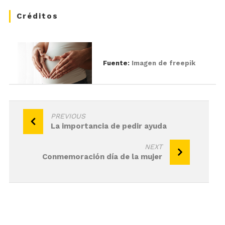
Créditos
Fuente:
Imagen de freepik
Navegación
PREVIOUS
La importancia de pedir ayuda
de
entradas
NEXT
Conmemoración día de la mujer