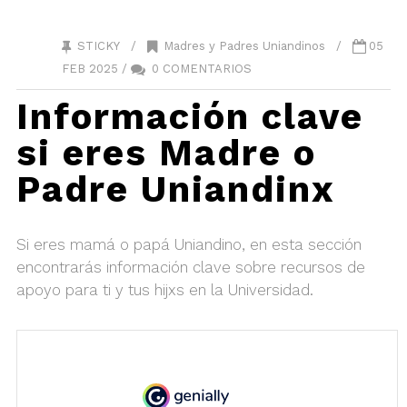
STICKY /
Madres y Padres Uniandinos
/
05
FEB 2025 /
0 COMENTARIOS
Información clave
si eres Madre o
Padre Uniandinx
Si eres mamá o papá Uniandino, en esta sección
encontrarás información clave sobre recursos de
apoyo para ti y tus hijxs en la Universidad.