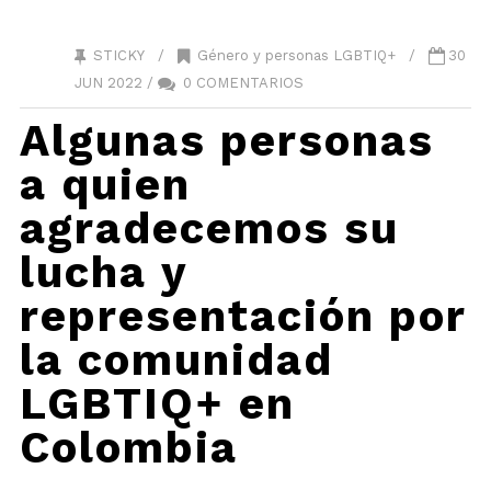
STICKY /
Género y personas LGBTIQ+
/
30
JUN 2022 /
0 COMENTARIOS
Algunas personas
a quien
agradecemos su
lucha y
representación por
la comunidad
LGBTIQ+ en
Colombia