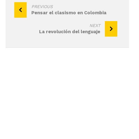
Navegación
PREVIOUS
Pensar el clasismo en Colombia
de
entradas
NEXT
La revolución del lenguaje