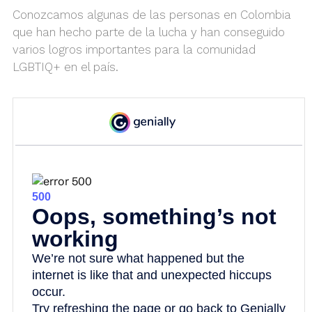
Conozcamos algunas de las personas en Colombia
que han hecho parte de la lucha y han conseguido
varios logros importantes para la comunidad
LGBTIQ+ en el país.