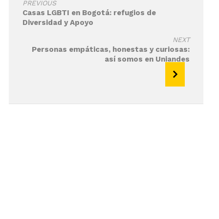
PREVIOUS
entradas
Casas LGBTI en Bogotá: refugios de
Diversidad y Apoyo
NEXT
Personas empáticas, honestas y curiosas:
así somos en Uniandes