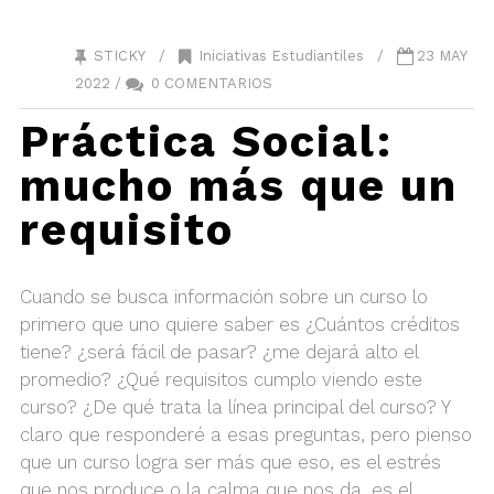
STICKY /
Iniciativas Estudiantiles
/
23 MAY
2022 /
0 COMENTARIOS
Práctica Social:
mucho más que un
requisito
Cuando se busca información sobre un curso lo
primero que uno quiere saber es ¿Cuántos créditos
tiene? ¿será fácil de pasar? ¿me dejará alto el
promedio? ¿Qué requisitos cumplo viendo este
curso? ¿De qué trata la línea principal del curso? Y
claro que responderé a esas preguntas, pero pienso
que un curso logra ser más que eso, es el estrés
que nos produce o la calma que nos da, es el