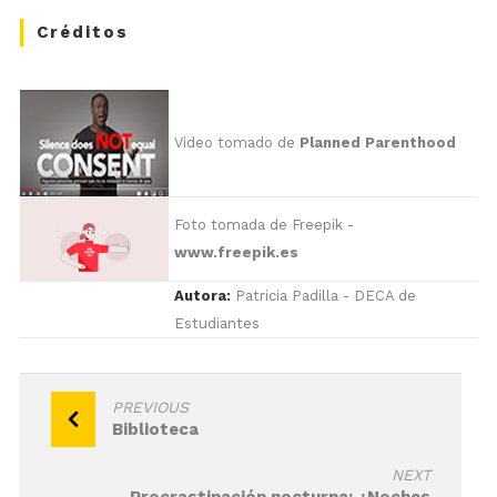
Créditos
Video tomado de
Planned Parenthood
Foto tomada de Freepik -
www.freepik.es
Autora:
Patricia Padilla - DECA de
Estudiantes
Navegación
PREVIOUS
Biblioteca
de
entradas
NEXT