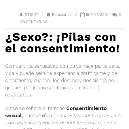
STICKY /
Relaciones
/
19 MAR 2021 /
0
COMENTARIOS
¿Sexo?: ¡Pilas con
el consentimiento!
Compartir la sexualidad con otros hace parte de la
vida y puede ser una experiencia gratificante y de
crecimiento, cuando los deseos y decisiones de
quienes participan son tenidos en cuenta y
respetados.
A eso se refiere el término
Consentimiento
sexual
,
que significa “
estar activamente de acuerdo
con realizar actividades de índole sexual con una