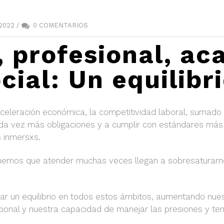
2022 /
0 COMENTARIOS
, profesional, a
cial: Un equilibr
 aceleración económica, la competitividad laboral, sumado 
cada vez más obligaciones y a cumplir con estándares má
 inmersxs.
nemos que atender muchas veces llegan a sobresaturarno
ar un equilibrio en todos estos ámbitos, aumentando nuest
onal y nuestra capacidad de manejar las presiones y ten