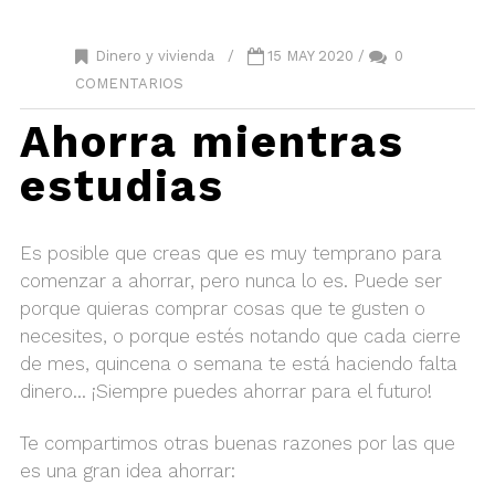
Dinero y vivienda
/
15 MAY 2020 /
0
COMENTARIOS
Ahorra mientras
estudias
Es posible que creas que es muy temprano para
comenzar a ahorrar, pero nunca lo es. Puede ser
porque quieras comprar cosas que te gusten o
necesites, o porque estés notando que cada cierre
de mes, quincena o semana te está haciendo falta
dinero… ¡Siempre puedes ahorrar para el futuro!
Te compartimos otras buenas razones por las que
es una gran idea ahorrar: