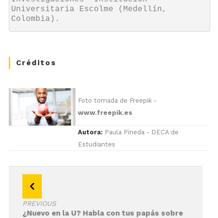
Universitaria Escolme (Medellín, 
Colombia).
Créditos
Foto tomada de Freepik -
www.freepik.es
Autora:
Paula Pineda - DECA de
Estudiantes
Navegación
de
PREVIOUS
entradas
¿Nuevo en la U? Habla con tus papás sobre