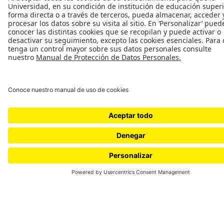
Universidad de los Andes |
Vigilada Mineducación
Reconocimiento como
Universidad: Decreto 1297 del
30 de mayo de 1964.
Reconocimiento personería
jurídica: Resolución 28 del 23
de febrero de 1949 Minjusticia.
Cra 1 Nº 18A- 12 Bogotá,
(Colombia) | Código postal:
111711 | Tels: +571 3394949 -
+571 3394999
Conecta-TE: Centro de
Innovación en Tecnología y