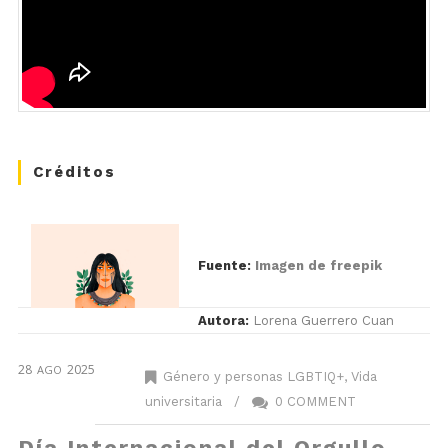
Créditos
Fuente:
Imagen de freepik
Autora:
Lorena Guerrero Cuan
28
2025
AGO
Género y personas LGBTIQ+
,
Vida
universitaria
/
0 COMMENT
Día Internacional del Orgullo