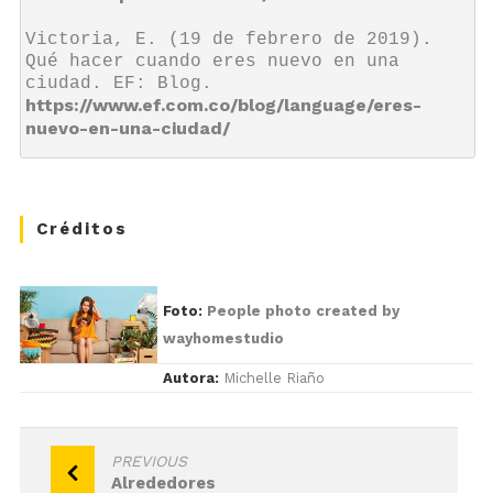
Victoria, E. (19 de febrero de 2019). 
Qué hacer cuando eres nuevo en una 
ciudad. EF: Blog. 
https://www.ef.com.co/blog/language/eres-
nuevo-en-una-ciudad/
Créditos
Foto:
People photo created by
wayhomestudio
Autora:
Michelle Riaño
Navegación
PREVIOUS
Alrededores
de