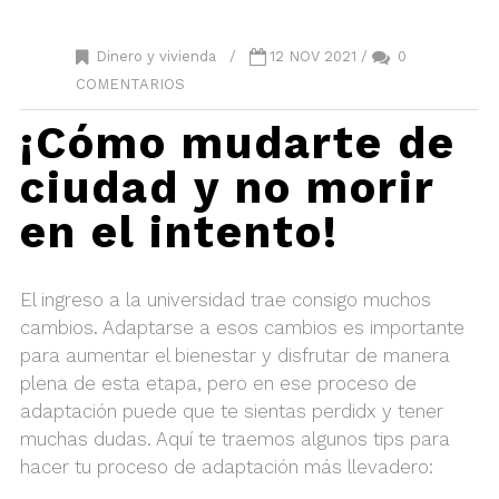
Dinero y vivienda
/
12 NOV 2021 /
0
COMENTARIOS
¡Cómo mudarte de
ciudad y no morir
en el intento!
El ingreso a la universidad trae consigo muchos
cambios. Adaptarse a esos cambios es importante
para aumentar el bienestar y disfrutar de manera
plena de esta etapa, pero en ese proceso de
adaptación puede que te sientas perdidx y tener
muchas dudas. Aquí te traemos algunos tips para
hacer tu proceso de adaptación más llevadero: