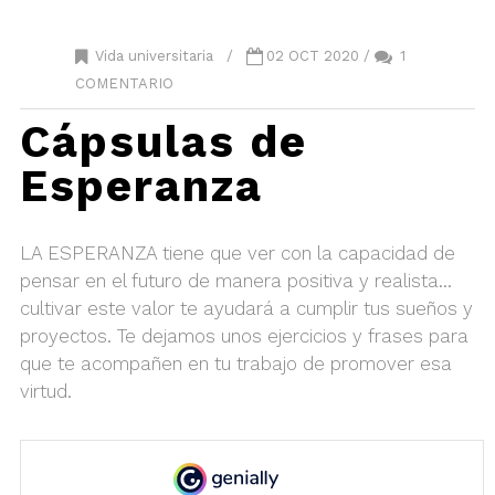
Vida universitaria
/
02 OCT 2020 /
1
COMENTARIO
Cápsulas de
Esperanza
LA ESPERANZA tiene que ver con la capacidad de
pensar en el futuro de manera positiva y realista…
cultivar este valor te ayudará a cumplir tus sueños y
proyectos. Te dejamos unos ejercicios y frases para
que te acompañen en tu trabajo de promover esa
virtud.